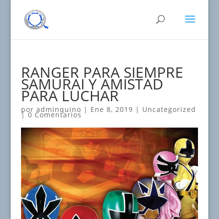
RANGER PARA SIEMPRE
SAMURAI Y AMISTAD
PARA LUCHAR
por
adminquino
|
Ene 8, 2019
|
Uncategorized
|
0 Comentarios