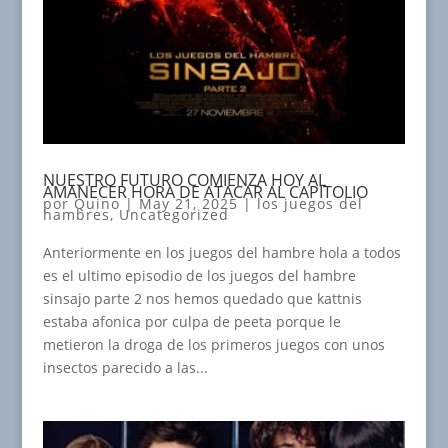
NUESTRO FUTURO COMIENZA HOY AL
AMANECER HORA DE ATACAR AL CAPITOLIO
por
Quino
|
May 21, 2025
|
los juegos del
hambres
,
Uncategorized
Anteriormente en los juegos del hambre hola a todos
es el ultimo episodio de los juegos del hambre
sinsajo parte 2 nos hemos quedado que kattnis
estaba afonica por culpa de peeta porque le
metieron la droga de los primeros juegos con unos
insectos parecido a las...