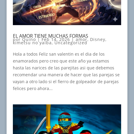
EL AMOR TIENE MUCHAS FORMAS
por
Quino
|
Feb 14, 2026
|
amor
,
Disney
,
kimetsu no yaiba
,
Uncategorized
Hola a todos Feliz san valentin es el dia de los
enamorados pero creo que este año ya estamos
hasta las narices de las parejitas asi que debemos
recomendar una manera de hacer que las parejas se
vayan a otro lado si el fierro de golpeador de parejas
felices pero ahora...