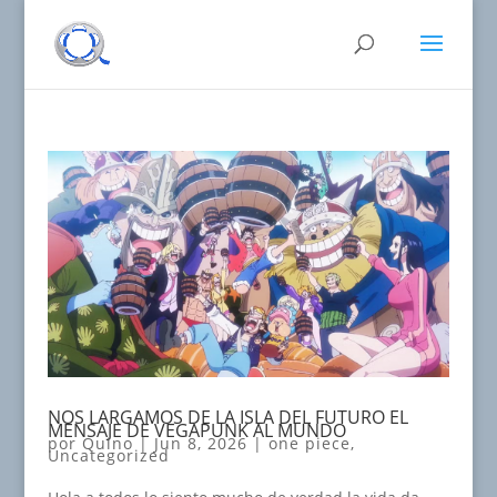
NOS LARGAMOS DE LA ISLA DEL FUTURO EL
MENSAJE DE VEGAPUNK AL MUNDO
por
Quino
|
Jun 8, 2026
|
one piece
,
Uncategorized