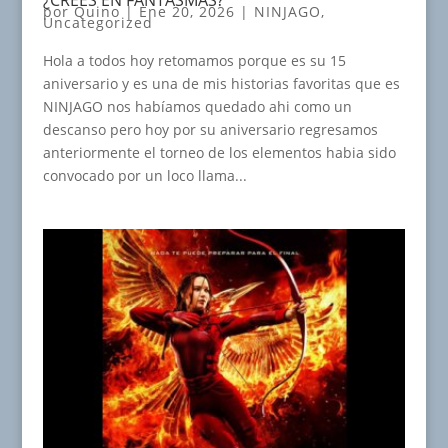
por
Quino
|
Ene 20, 2026
|
NINJAGO
,
Uncategorized
Hola a todos hoy retomamos porque es su 15
aniversario y es una de mis historias favoritas que es
NINJAGO nos habíamos quedado ahi como un
descanso pero hoy por su aniversario regresamos
anteriormente el torneo de los elementos habia sido
convocado por un loco llama...