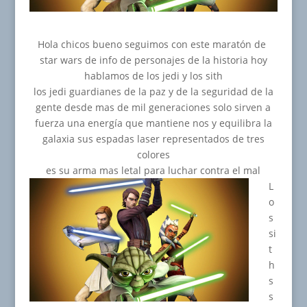
Hola chicos bueno seguimos con este maratón de
star wars de info de personajes de la historia hoy
hablamos de los jedi y los sith
los jedi guardianes de la paz y de la seguridad de la
gente desde mas de mil generaciones solo sirven a
fuerza una energía que mantiene nos y equilibra la
galaxia sus espadas laser representados de tres
colores
es su arma mas letal para luchar contra el mal
L
o
s
si
t
h
s
s