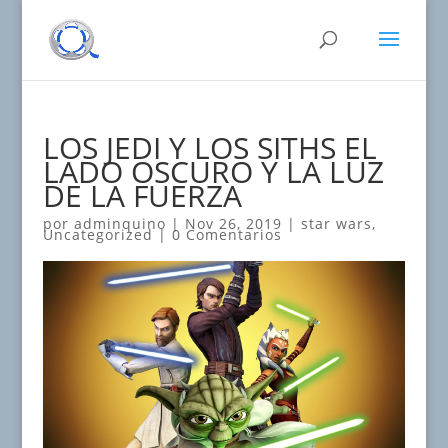
LOS JEDI Y LOS SITHS EL
LADO OSCURO Y LA LUZ
DE LA FUERZA
por
adminquino
|
Nov 26, 2019
|
star wars
,
Uncategorized
|
0 Comentarios