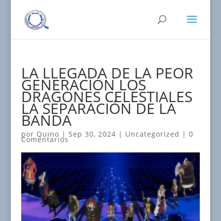
LA LLEGADA DE LA PEOR
GENERACIÓN LOS
DRAGONES CELESTIALES
LA SEPARACIÓN DE LA
BANDA
por
Quino
|
Sep 30, 2024
|
Uncategorized
|
0
Comentarios