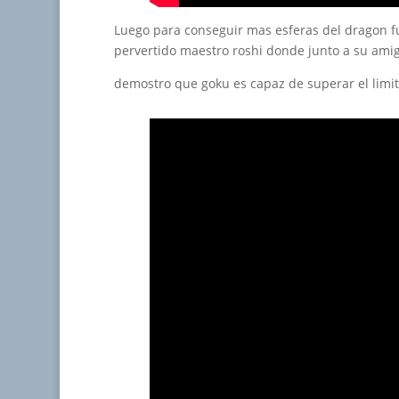
Luego para conseguir mas esferas del dragon f
pervertido maestro roshi donde junto a su amigo
demostro que goku es capaz de superar el lim