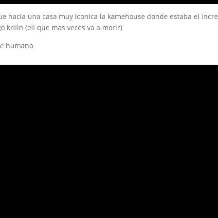
ue hacia una casa muy iconica la kamehouse donde estaba el incre
 krilin (ell que mas veces va a morir)
ite humano