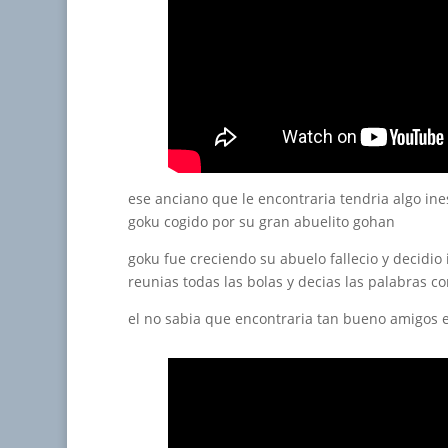
ese anciano que le encontraria tendria algo ine
goku cogido por su gran abuelito gohan
goku fue creciendo su abuelo fallecio y decidio
reunias todas las bolas y decias las palabras co
el no sabia que encontraria tan bueno amigos