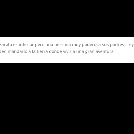
akaroto es inferior pero una persona muy poderosa sus padres cre
den mandarlo a la tierra donde viviria una gran aventura