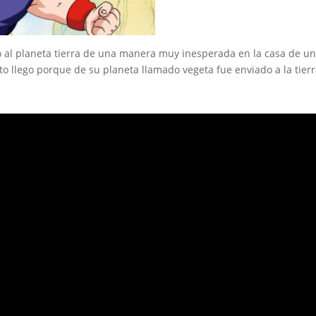
o al planeta tierra de una manera muy inesperada en la casa de un
to llego porque de su planeta llamado vegeta fue enviado a la tierr