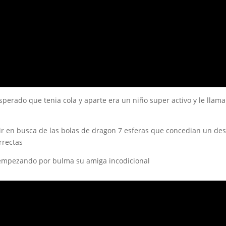
sperado que tenia cola y aparte era un niño super activo y le llam
 ir en busca de las bolas de dragon 7 esferas que concedian un des
rrectas
 empezando por bulma su amiga incodicional