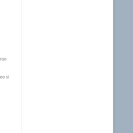
aron
eo si