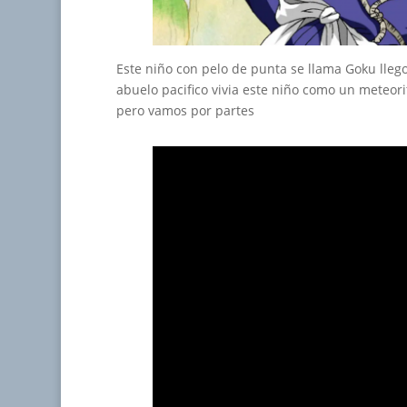
Este niño con pelo de punta se llama Goku lleg
abuelo pacifico vivia este niño como un meteori
pero vamos por partes