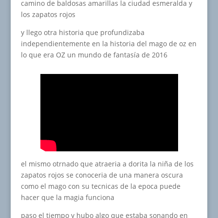
camino de baldosas amarillas la ciudad esmeralda y
los zapatos rojos
y llego otra historia que profundizaba
independientemente en la historia del mago de oz en
lo que era OZ un mundo de fantasía de 2016
el mismo otrnado que atraeria a dorita la niña de los
zapatos rojos se conoceria de una manera oscura
como el mago con su tecnicas de la epoca puede
hacer que la magia funciona
paso el tiempo y hubo algo que estaba sonando en