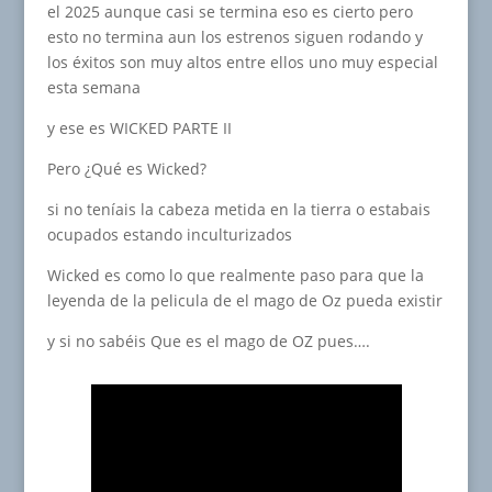
el 2025 aunque casi se termina eso es cierto pero
esto no termina aun los estrenos siguen rodando y
los éxitos son muy altos entre ellos uno muy especial
esta semana
y ese es WICKED PARTE II
Pero ¿Qué es Wicked?
si no teníais la cabeza metida en la tierra o estabais
ocupados estando inculturizados
Wicked es como lo que realmente paso para que la
leyenda de la pelicula de el mago de Oz pueda existir
y si no sabéis Que es el mago de OZ pues….