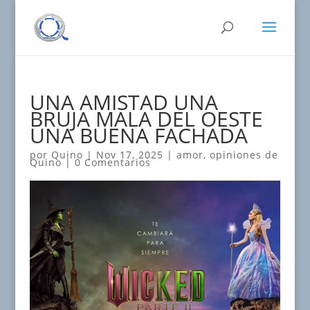
UNA AMISTAD UNA
BRUJA MALA DEL OESTE
UNA BUENA FACHADA
por
Quino
|
Nov 17, 2025
|
amor
,
opiniones de
Quino
|
0 Comentarios