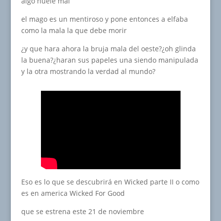
algo huele mal
el mago es un mentiroso y pone entonces a elfaba
como la mala la que debe morir
¿y que hara ahora la bruja mala del oeste?¿oh glinda
la buena?¿haran sus papeles una siendo manipulada
y la otra mostrando la verdad al mundo?
Eso es lo que se descubrirá en Wicked parte II o como
es en america Wicked For Good
que se estrena este 21 de noviembre