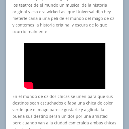
los teatros de el mundo un musical de la historia
original y esa era wicked asi que Universal dijo hey
meterle caña a una peli de el mundo del mago de oz
y contemos la historia original y oscura de lo que
ocurrio realmente
En el mundo de oz dos chicas se unen para que sus
destinos sean escuchados elfaba una chica de color
verde que el mago parece gustarle y a glinda la
buena sus destino seran unidos por una amistad
pero cuando van a la ciudad esmeralda ambas chicas