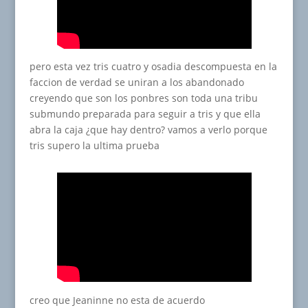
pero esta vez tris cuatro y osadia descompuesta en la
faccion de verdad se uniran a los abandonado
creyendo que son los ponbres son toda una tribu
submundo preparada para seguir a tris y que ella
abra la caja ¿que hay dentro? vamos a verlo porque
tris supero la ultima prueba
creo que Jeaninne no esta de acuerdo