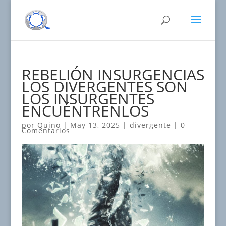
REBELIÓN INSURGENCIAS
LOS DIVERGENTES SON
LOS INSURGENTES
ENCUÉNTRENLOS
por
Quino
|
May 13, 2025
|
divergente
|
0
Comentarios