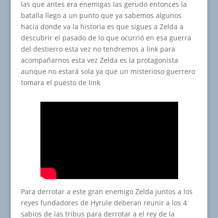
las que antes era enemigas las gerudo entonces la
batalla llego a un punto que ya sabemos algunos
hacia donde va la historia es que sigues a Zelda a
descubrir el pasado de lo que ocurrió en esa guerra
del destierro esta vez no tendremos a link para
acompañarnos esta vez Zelda es la protagonista
aunque no estará sola ya que un misterioso guerrero
tomara el puesto de link
Para derrotar a este gran enemigo Zelda juntos a los
reyes fundadores de Hyrule deberan reunir a los 4
sabios de las tribus para derrotar a el rey de la