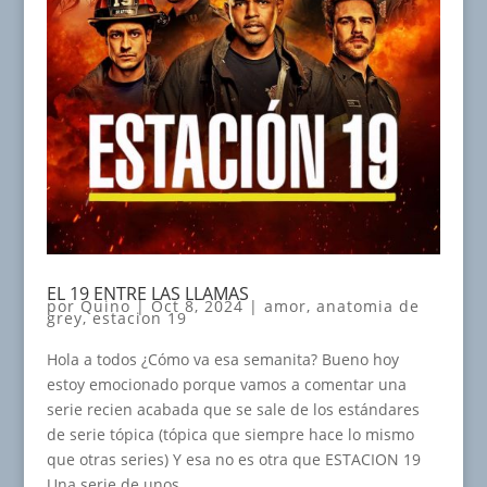
EL 19 ENTRE LAS LLAMAS
por
Quino
|
Oct 8, 2024
|
amor
,
anatomia de
grey
,
estacion 19
Hola a todos ¿Cómo va esa semanita? Bueno hoy
estoy emocionado porque vamos a comentar una
serie recien acabada que se sale de los estándares
de serie tópica (tópica que siempre hace lo mismo
que otras series) Y esa no es otra que ESTACION 19
Una serie de unos...